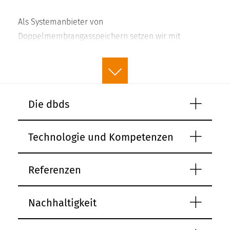
Als Systemanbieter von
Doppelmembrangasspeichern setzen wir mit
unserem Qualitätsanspruch auf eine hochwertige
Ausführung unserer Gasspeichersysteme.
Besonderes Augenmerk liegt dabei ebenso auf der
sorgfältigen Fertigung der Membranen in unseren
read more
Die dbds
beiden Werken in Düren, als auch den Einsatz
erstklassiger Befestigungs- und
Technologie und Kompetenzen
Unterkonstruktionskomponenten sowie Sensorik,
Mess- und Stützlufttechnik.
Referenzen
Gemeinsam mit unseren langjährigen Lieferanten
und Partnern stehen wir für Beständig- und
Nachhaltigkeit
Langlebigkeit unseres Produktes sowie die
individuell effizienteste Umsetzung.