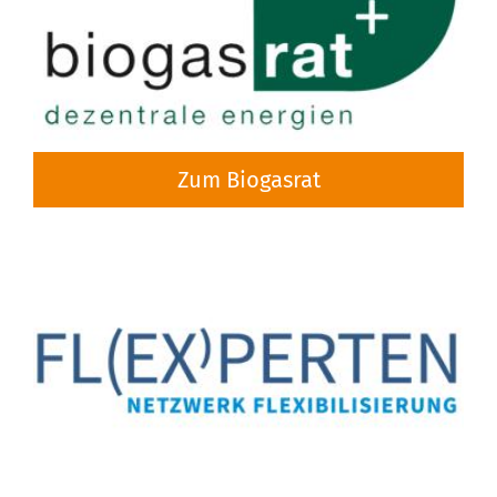
Über uns
Das Team
Zum Biogasrat
Standort und Produktion
Mitgliedschaften
Die dbds
learn more