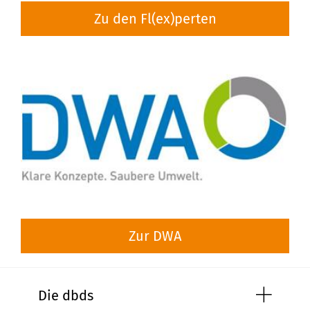
Zu den Fl(ex)perten
Über uns
learn more
Das Team
learn more
Zur DWA
Standort und Produktion
Die dbds